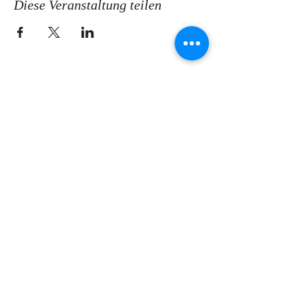
Diese Veranstaltung teilen
KONTAKT
Ev.-Luth. Kirchspiel Coswig-
Weinböhla-Niederau
Pfarramt
Ravensburger Platz 6
|
01640
Coswig
|
T
03523 75894
|
ksp.coswig-
weinboehla-niederau@evlks.de
IMPRESSUM
DATENSCHUTZ