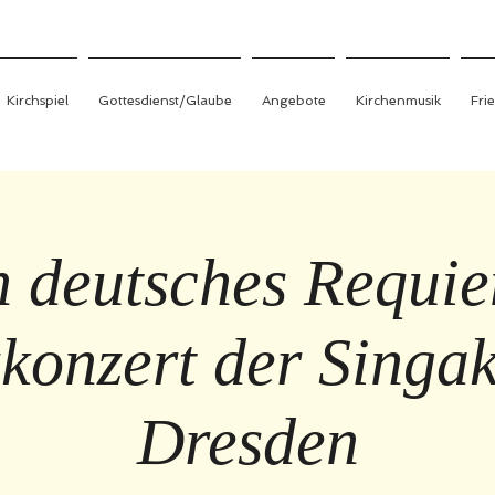
Kirchspiel
Gottesdienst/Glaube
Angebote
Kirchenmusik
Fri
n deutsches Requie
zkonzert der Singa
Dresden