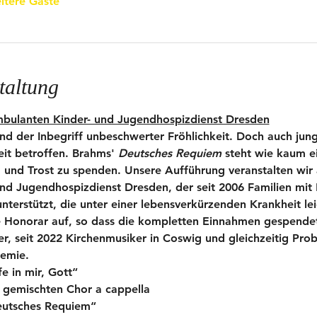
itere Gäste
taltung
mbulanten Kinder- und Jugendhospizdienst Dresden
nd der Inbegriff unbeschwerter Fröhlichkeit. Doch auch jun
it betroffen. Brahms' 
Deutsches Requiem 
steht wie kaum ei
 und Trost zu spenden. Unsere Aufführung veranstalten wir a
d Jugendhospizdienst Dresden, der seit 2006 Familien mit 
terstützt, die unter einer lebensverkürzenden Krankheit le
e Honorar auf, so dass die kompletten Einnahmen gespende
er, seit 2022 Kirchenmusiker in Coswig und gleichzeitig Pro
demie.
e in mir, Gott“
 gemischten Chor a cappella
eutsches Requiem“