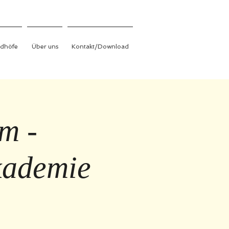
edhöfe
Über uns
Kontakt/Download
m -
kademie