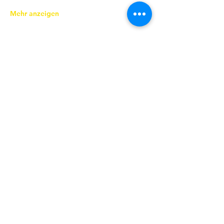
Mehr anzeigen
Diese Veranstaltung teilen
KONTAKT
Ev.-Luth. Kirchspiel Coswig-
Weinböhla-Niederau
Pfarramt
Ravensburger Platz 6
|
01640
Coswig
|
T
03523 75894
|
ksp.coswig-