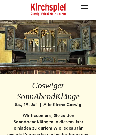
Coswiger
SonnAbendKlänge
Sa., 19. Juli
  |  
Alte Kirche Coswig
Wir freuen uns, Sie zu den
SonnAbendKlängen in diesem Jahr
einladen zu dürfen! Wie jedes Jahr
erwartet Sie wieder ein buntes Programm