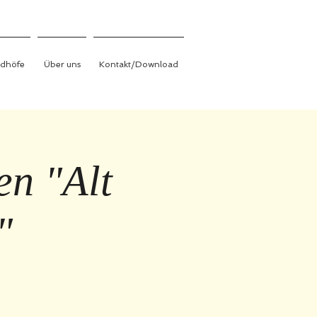
edhöfe
Über uns
Kontakt/Download
en "Alt
"