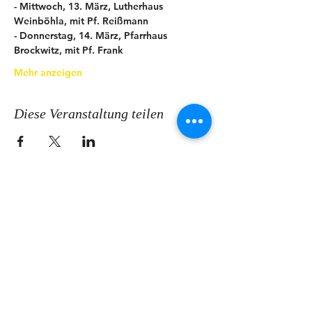
- Mittwoch, 13. März, Lutherhaus 
Weinböhla, mit Pf. Reißmann
- Donnerstag, 14. März, Pfarrhaus 
Brockwitz, mit Pf. Frank
Mehr anzeigen
Diese Veranstaltung teilen
KONTAKT
Ev.-Luth. Kirchspiel Coswig-
Weinböhla-Niederau
Pfarramt
Ravensburger Platz 6
|
01640