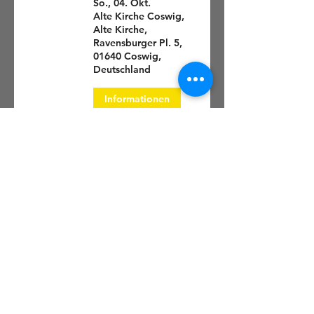
So., 04. Okt.
Alte Kirche Coswig,
Alte Kirche,
Ravensburger Pl. 5,
01640 Coswig,
Deutschland
Informationen
"Die Musikerfamilie
Bach" -
Orgelkonzert zum
Reformationstag
Sa., 31. Okt.
Kirche Brockwitz,
Dresdner Str. 201,
01640 Coswig-
Brockwitz,
Deutschland