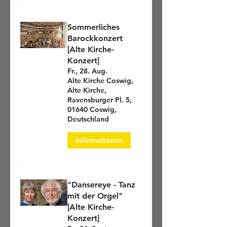
In der
Peter-Pauls-Kirche Coswig an
jedem Werktag um 18.30 Uhr.
Sommerliches
In der
St. Martinskirche Weinböhla
wird an
Barockkonzert
jedem ersten Mittwoch im Monat um 18
[Alte Kirche-
Uhr eine
Konzert]
"Abendandacht für den Frieden"
Fr., 28. Aug.
gehalten.
Alte Kirche Coswig,
Alte Kirche,
Ravensburger Pl. 5,
*****
01640 Coswig,
Deutschland
Videos von Andachten, Gottesdiensten,
Konzerten finden Sie
hi
er
Informationen
oder auf unserem
Youtube-Kanal
"Zwischen Wasser und Wein".
Wir wünschen Ihnen eine gesegnete Zeit!
"Dansereye - Tanz
mit der Orgel"
*****
[Alte Kirche-
Konzert]