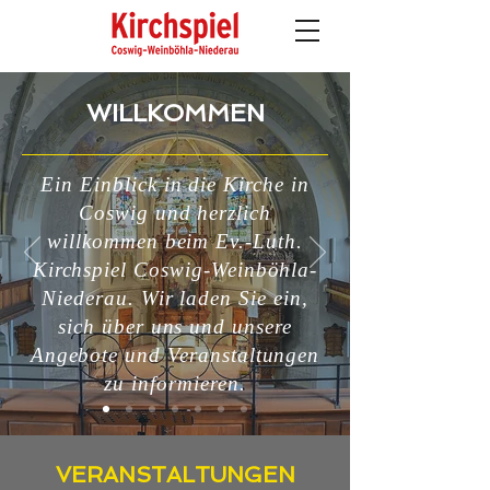
WILLKOMMEN
Ein Einblick in die Kirche in
Coswig und herzlich
willkommen beim Ev.-Luth.
Kirchspiel Coswig-Weinböhla-
Niederau. Wir laden Sie ein,
sich über uns und unsere
Angebote und Veranstaltungen
zu informieren.
AKTUELLES
VERANSTALTUNGEN