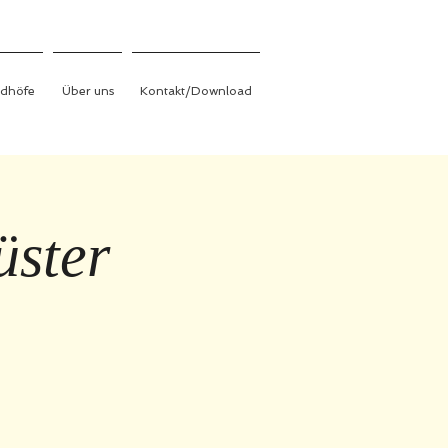
edhöfe
Über uns
Kontakt/Download
üster