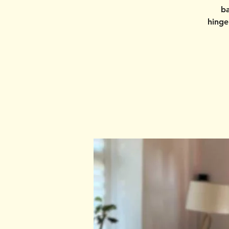
ba
hinge