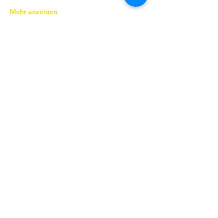
Mehr anzeigen
Diese Veranstaltung teilen
KONTAKT
Ev.-Luth. Kirchspiel Coswig-
Weinböhla-Niederau
Pfarramt
Ravensburger Platz 6
|
01640
Coswig
|
T
03523 75894
|
ksp.coswig-
weinboehla-niederau@evlks.de
IMPRESSUM