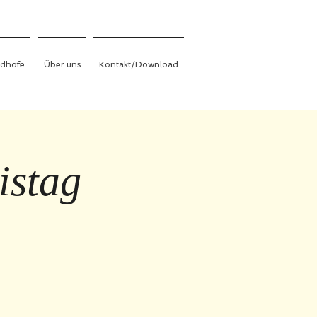
edhöfe
Über uns
Kontakt/Download
istag